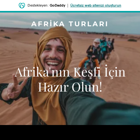
Destekleyen:
GoDaddy
|
Ücretsiz web sitenizi oluşturun
AFRIKA TURLARI
Afrika'nın Keşfi İçin
Hazır Olun!